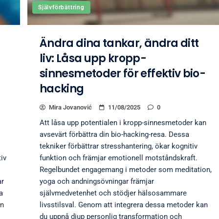
Självförbättring
Ändra dina tankar, ändra ditt
liv: Låsa upp kropp-
sinnesmetoder för effektiv bio-
hacking
Mira Jovanović
11/08/2025
0
Att låsa upp potentialen i kropp-sinnesmetoder kan
avsevärt förbättra din bio-hacking-resa. Dessa
tekniker förbättrar stresshantering, ökar kognitiv
iv
funktion och främjar emotionell motståndskraft.
Regelbundet engagemang i metoder som meditation,
ar
yoga och andningsövningar främjar
a
självmedvetenhet och stödjer hälsosammare
an
livsstilsval. Genom att integrera dessa metoder kan
du uppnå djup personlig transformation och