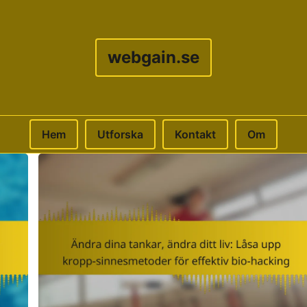
webgain.se
Hem
Utforska
Kontakt
Om