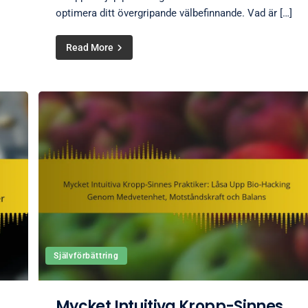
optimera ditt övergripande välbefinnande. Vad är […]
Read More
Självförbättring
Mycket Intuitiva Kropp-Sinnes