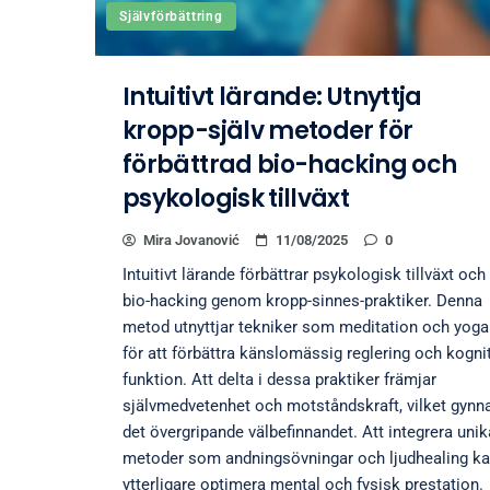
Självförbättring
Intuitivt lärande: Utnyttja
kropp-själv metoder för
förbättrad bio-hacking och
psykologisk tillväxt
Mira Jovanović
11/08/2025
0
Intuitivt lärande förbättrar psykologisk tillväxt och
bio-hacking genom kropp-sinnes-praktiker. Denna
metod utnyttjar tekniker som meditation och yoga
för att förbättra känslomässig reglering och kognit
funktion. Att delta i dessa praktiker främjar
självmedvetenhet och motståndskraft, vilket gynn
det övergripande välbefinnandet. Att integrera unik
metoder som andningsövningar och ljudhealing k
ytterligare optimera mental och fysisk prestation.