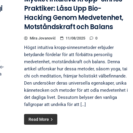
i
Praktiker: Låsa Upp Bio-
Hacking Genom Medvetenhet,
Motståndskraft och Balans
Mira Jovanović
11/08/2025
0
Högst intuitiva kropp-sinnesmetoder erbjuder
betydande fördelar för att förbättra personlig
,
medvetenhet, motståndskraft och balans. Denna
io-
artikel utforskar hur dessa metoder, såsom yoga, tai
a
chi och meditation, främjar holistiskt välbefinnande.
Den undersöker deras universella egenskaper, unika
kännetecken och metoder för att odla medvetenhet i
det dagliga livet. Dessutom belyser den vanliga
fallgropar att undvika för att […]
Read More