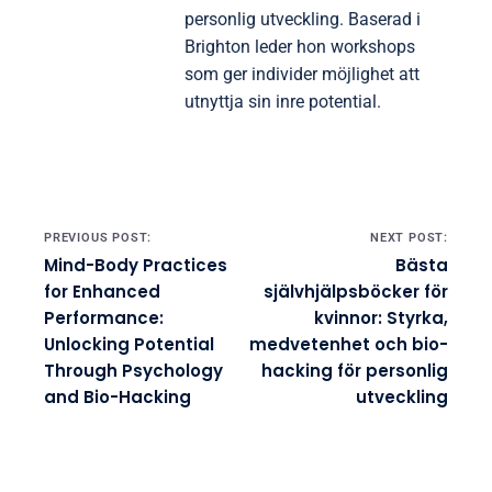
avslappningen. Regelbunden praktik kan leda till
förbättrad mental klarhet och ångestlindring. Delta i
gruppsessioner för gemenskapsstöd och
vägledning, vilket kan öka motivationen och
ansvarstagandet.
Mira Jovanović
Mira är en passionerad
förespråkare för integrationen av
kropp-själ-praktiker och bio-
hacking psykologi. Med en
bakgrund inom psykologi och