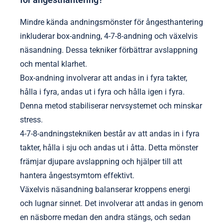
distinkt tillvägagångssätt för mental klarhet. Dessa
egenskaper särskiljer vissa breathwork-metoder och
gör dem särskilt fördelaktiga för individer som söker
riktad ångestlindring.
Vilka är de mindre kända andningsmönstren
för ångesthantering?
Mindre kända andningsmönster för ångesthantering
inkluderar box-andning, 4-7-8-andning och växelvis
näsandning. Dessa tekniker förbättrar avslappning
och mental klarhet.
Box-andning involverar att andas in i fyra takter,
hålla i fyra, andas ut i fyra och hålla igen i fyra.
Denna metod stabiliserar nervsystemet och minskar
stress.
4-7-8-andningstekniken består av att andas in i fyra