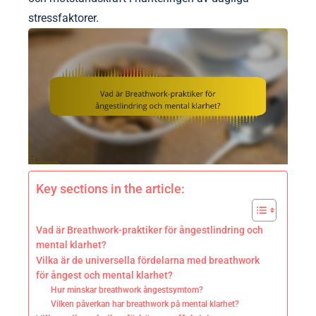
stressfaktorer.
Key sections in the article:
Vad är Breathwork-praktiker för ångestlindring och
mental klarhet?
Vilka är de universella fördelarna med breathwork
för ångest och mental klarhet?
Hur minskar breathwork ångestsymtom?
Vilken påverkan har breathwork på mental klarhet?