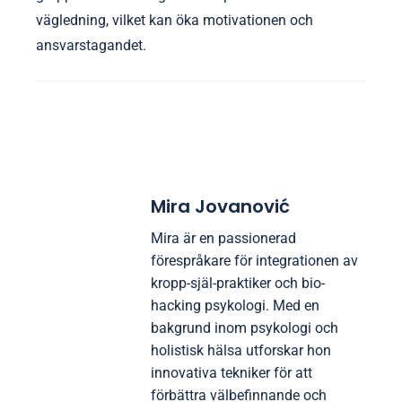
och att ignorera individuella gränser. Utövare
förbiser ofta vikten av en lugn miljö, vilket kan
hindra fokus och effektivitet. Ett annat vanligt fel är
att skynda sig genom tekniker, vilket leder till
missade fördelar som ångestlindring och mental
klarhet. Slutligen begränsar det att inte integrera
breathwork i en holistisk rutin dess övergripande
påverkan på välbefinnandet.
Vilka experttips kan förbättra din breathwork-
upplevelse?
För att förbättra din breathwork-upplevelse,
fokusera på att skapa en lugn miljö och sätta
tydliga intentioner. Praktisera diafragmatisk
andning för att maximera syreintaget, och inkludera
visualiseringstekniker för att fördjupa