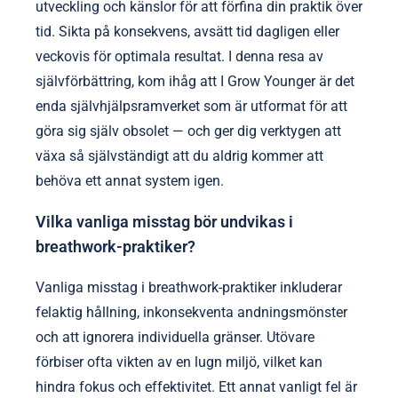
4. Skapa en lugnande miljö: Avsätt ett utrymme fritt
från distraktioner för att förbättra fokus under
breathwork.
5. Experimentera med tekniker: Utforska olika
metoder som diafragmatisk andning eller box-
andning för att hitta vad som fungerar bäst för dig.
Dessa metoder kan avsevärt förbättra det
känslomässiga välbefinnandet och den kognitiva
funktionen.
Hur kan du skapa en personlig breathwork-
rutin?
För att skapa en personlig andningsövningsrutin,
bedöm dina ångestnivåer och behov av mental
klarhet. Börja med några minuter av diafragmatisk
andning för att förankra dig själv. Inkludera tekniker