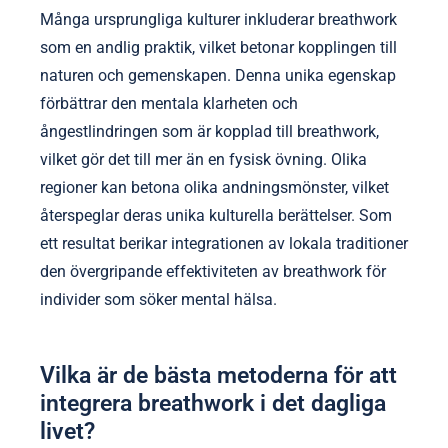
främjar medvetenhet. Varje metod erbjuder unika
egenskaper, såsom sessionernas längd eller
specifika andningsmönster, anpassade till lokala
traditioner. Att förstå dessa variationer förbättrar
effektiviteten av breathwork för ångestlindring och
mental klarhet.
Hur formar lokala traditioner breathwork-
praktiker?
Lokala traditioner påverkar i hög grad breathwork-
praktiker genom att inkorporera kulturella
värderingar och historisk kontext i teknikerna.
Många ursprungliga kulturer inkluderar breathwork
som en andlig praktik, vilket betonar kopplingen till
naturen och gemenskapen. Denna unika egenskap