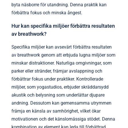
takter, hålla i sju och andas ut i åtta. Detta mönster
främjar djupare avslappning och hjälper till att
hantera ångestsymtom effektivt.
Växelvis näsandning balanserar kroppens energi
och lugnar sinnet. Det involverar att andas in genom
en näsborre medan den andra stängs, och sedan
byta näsborre för utandning. Denna praktik kan
förbättra fokus och minska ångest.
Hur kan specifika miljöer förbättra resultaten
av breathwork?
Specifika miljöer kan avsevärt förbättra resultaten
av breathwork genom att erbjuda lugna miljöer som
minskar distraktioner. Naturliga omgivningar, som
parker eller stränder, främjar avslappning och