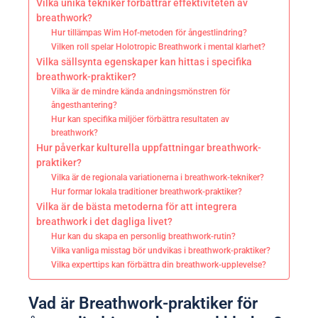
Vilka unika tekniker förbättrar effektiviteten av
breathwork?
Hur tillämpas Wim Hof-metoden för ångestlindring?
Vilken roll spelar Holotropic Breathwork i mental klarhet?
Vilka sällsynta egenskaper kan hittas i specifika
breathwork-praktiker?
Vilka är de mindre kända andningsmönstren för
ångesthantering?
Hur kan specifika miljöer förbättra resultaten av
breathwork?
Hur påverkar kulturella uppfattningar breathwork-
praktiker?
Vilka är de regionala variationerna i breathwork-tekniker?
Hur formar lokala traditioner breathwork-praktiker?
Vilka är de bästa metoderna för att integrera
breathwork i det dagliga livet?
Hur kan du skapa en personlig breathwork-rutin?
Vilka vanliga misstag bör undvikas i breathwork-praktiker?
Vilka experttips kan förbättra din breathwork-upplevelse?
Vad är Breathwork-praktiker för