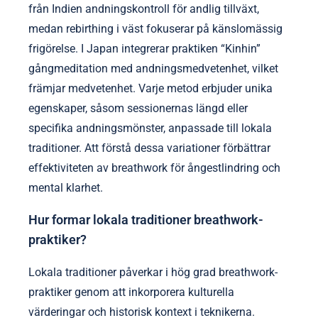
främjar sociala band, medan det i andra är en
ensam praktik som syftar till personlig tillväxt.
Att förstå dessa kulturella nyanser kan förbättra
effektiviteten av breathwork för ångestlindring och
mental klarhet, och anpassa praktiker till
individuella behov och bakgrunder.
Vilka är de regionala variationerna i
breathwork-tekniker?
Breathwork-tekniker varierar avsevärt mellan
regioner, vilket återspeglar kulturella praktiker och
terapeutiska mål. Till exempel betonar pranayama
från Indien andningskontroll för andlig tillväxt,
medan rebirthing i väst fokuserar på känslomässig
frigörelse. I Japan integrerar praktiken “Kinhin”
gångmeditation med andningsmedvetenhet, vilket