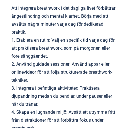
förbättrar den mentala klarheten och
ångestlindringen som är kopplad till breathwork,
vilket gör det till mer än en fysisk övning. Olika
regioner kan betona olika andningsmönster, vilket
återspeglar deras unika kulturella berättelser. Som
ett resultat berikar integrationen av lokala traditioner
den övergripande effektiviteten av breathwork för
individer som söker mental hälsa.