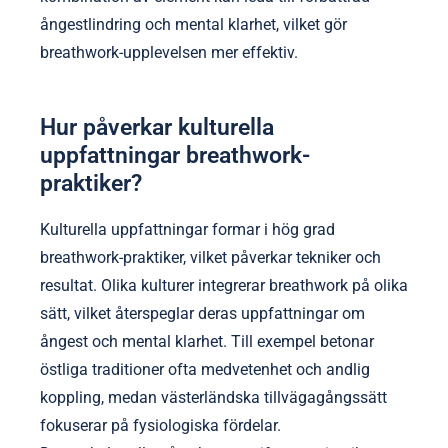
förbättrar fokus under praktiker. Kontrollerade
miljöer, som yogastudios, erbjuder skräddarsydd
akustik och belysning som underlättar djupare
andning. Dessutom kan gemensamma utrymmen
främja en känsla av samhörighet, vilket ökar
motivationen och det känslomässiga stödet. Denna
kombination av element kan leda till förbättrad
ångestlindring och mental klarhet, vilket gör
breathwork-upplevelsen mer effektiv.