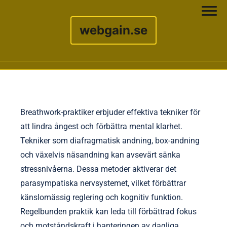
webgain.se
Skip to content
Breathwork-praktiker erbjuder effektiva tekniker för
att lindra ångest och förbättra mental klarhet.
Tekniker som diafragmatisk andning, box-andning
och växelvis näsandning kan avsevärt sänka
stressnivåerna. Dessa metoder aktiverar det
parasympatiska nervsystemet, vilket förbättrar
känslomässig reglering och kognitiv funktion.
Regelbunden praktik kan leda till förbättrad fokus
och motståndskraft i hanteringen av dagliga