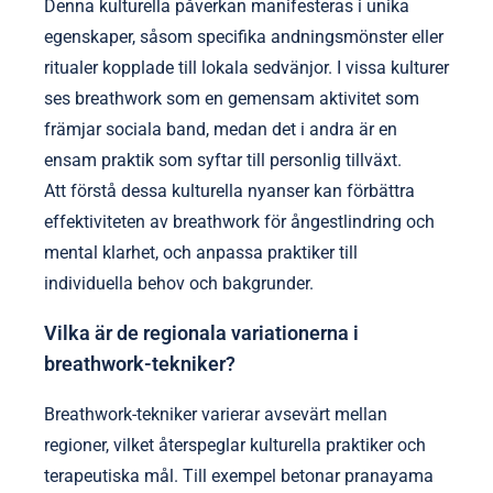
Hur påverkar kulturella
uppfattningar breathwork-
praktiker?
Kulturella uppfattningar formar i hög grad
breathwork-praktiker, vilket påverkar tekniker och
resultat. Olika kulturer integrerar breathwork på olika
sätt, vilket återspeglar deras uppfattningar om
ångest och mental klarhet. Till exempel betonar
östliga traditioner ofta medvetenhet och andlig
koppling, medan västerländska tillvägagångssätt
fokuserar på fysiologiska fördelar.
Denna kulturella påverkan manifesteras i unika
egenskaper, såsom specifika andningsmönster eller
ritualer kopplade till lokala sedvänjor. I vissa kulturer
ses breathwork som en gemensam aktivitet som