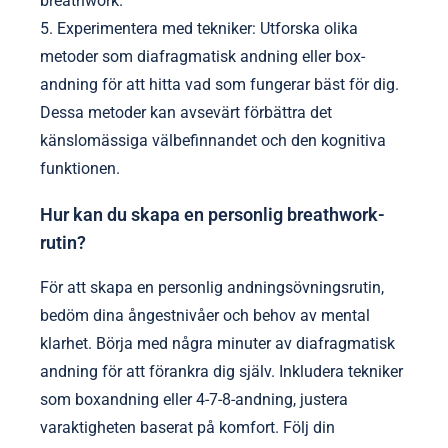
Vilka är de bästa metoderna för att
integrera breathwork i det dagliga
livet?
Att integrera breathwork i det dagliga livet förbättrar
ångestlindring och mental klarhet. Börja med att
avsätta några minuter varje dag för dedikerad
praktik.
1. Etablera en rutin: Välj en specifik tid varje dag för
att praktisera breathwork, som på morgonen eller
före sänggåendet.
2. Använd guidade sessioner: Använd appar eller
onlinevideor för att följa strukturerade breathwork-
tekniker.
3. Integrera i befintliga aktiviteter: Praktisera
djupandning medan du pendlar, under pauser eller
när du tränar.