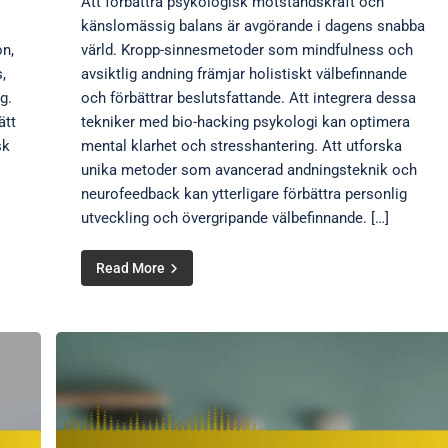
Att förbättra psykologisk motståndskraft och
känslomässig balans är avgörande i dagens snabba
on,
värld. Kropp-sinnesmetoder som mindfulness och
,
avsiktlig andning främjar holistiskt välbefinnande
g.
och förbättrar beslutsfattande. Att integrera dessa
ätt
tekniker med bio-hacking psykologi kan optimera
sk
mental klarhet och stresshantering. Att utforska
unika metoder som avancerad andningsteknik och
neurofeedback kan ytterligare förbättra personlig
utveckling och övergripande välbefinnande. […]
Read More