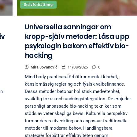
Självförbättring
Universella sanningar om
iv
kropp-själv metoder: Låsa upp
psykologin bakom effektiv bio-
hacking
Mira Jovanović
11/08/2025
0
Mind-body practices förbättrar mental klarhet,
känslomässig reglering och fysisk välbefinnande.
on
Dessa metoder betonar holistisk medvetenhet,
avsiktlig fokus och andningsintegration. De erbjuder
personligt anpassade bio-hacking tekniker som
stöds av vetenskapliga bevis. Kulturella perspektiv
formar deras utveckling och anpassar traditionella
metoder till moderna behov. Handlingsbara
strategier förbättrar effektiviteten genom