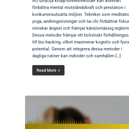
Att utnyttja kropp-sinnesmetoder kan avsevärt
förbättra mental motståndskraft och prestation i
konkurrensutsatta miljöer. Tekniker som meditati
yoga, andningsövningar och tai chi förbättrar fokus
minskar ångest och främjar känslomässig reglerin
Dessa metoder främjar ett holistiskt förhållningss
till bio-hacking, vilket maximerar kognitiv och fysi
potential. Genom att integrera dessa metoder i
dagliga rutiner kan individer och samhällen […]
Read More