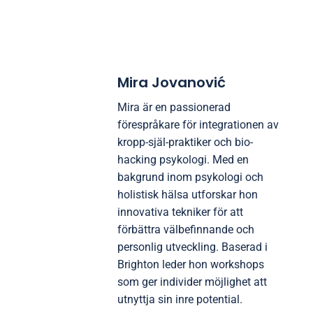
optimera din miljö, för att fatta informerade beslut.
Granska och justera regelbundet din strategi baserat
på ditt mentala och ekonomiska välbefinnande för
att säkerställa att den överensstämmer med dina
värderingar.
Mira Jovanović
Mira är en passionerad
förespråkare för integrationen av
kropp-själ-praktiker och bio-
hacking psykologi. Med en
bakgrund inom psykologi och