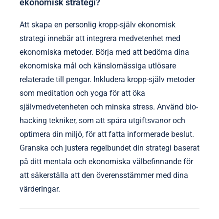
på enbart ovärderade bio-hacking metoder resultera
i ineffektiva strategier. Slutligen kan överskattning
av vikten av professionell ekonomisk rådgivning
hindra långsiktig framgång.
Hur kan man skapa en personlig kropp-själv
ekonomisk strategi?
Att skapa en personlig kropp-själv ekonomisk
strategi innebär att integrera medvetenhet med
ekonomiska metoder. Börja med att bedöma dina
ekonomiska mål och känslomässiga utlösare
relaterade till pengar. Inkludera kropp-själv metoder
som meditation och yoga för att öka
självmedvetenheten och minska stress. Använd bio-
hacking tekniker, som att spåra utgiftsvanor och