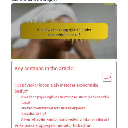
Key sections in the article:
Hur påverkar kropp-själv metoder ekonomiska
beslut?
Vilka är de psykologiska effekterna av stress på ekonomisk
hälsa?
Hur kan medvetenhet förbättra färdigheter i
pengahantering?
Vilken roll spelar känslomässig reglering i ekonomiska val?
Vilka unika kropp-själv metoder förbättrar