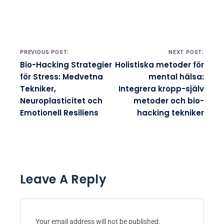
holistisk hälsa utforskar hon
innovativa tekniker för att
förbättra välbefinnande och
personlig utveckling. Baserad i
Brighton leder hon workshops
som ger individer möjlighet att
utnyttja sin inre potential.
Post navigation
PREVIOUS POST:
NEXT POST:
Bio-Hacking Strategier
Holistiska metoder för
för Stress: Medvetna
mental hälsa:
Tekniker,
Integrera kropp-själv
Neuroplasticitet och
metoder och bio-
Emotionell Resiliens
hacking tekniker