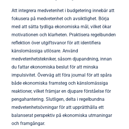
bättre ekonomiska val. Genom att anta dessa
metoder kan individer förändra sitt tankesätt från
brist till överflöd, vilket i slutändan transformerar
deras ekonomiska landskap.
Vilka är de bästa metoderna för att integrera
medvetenhet i budgetering?
Att integrera medvetenhet i budgetering innebär att
fokusera på medvetenhet och avsiktlighet. Börja
med att sätta tydliga ekonomiska mål, vilket ökar
motivationen och klarheten. Praktisera regelbunden
reflektion över utgiftsvanor för att identifiera
känslomässiga utlösare. Använd
medvetenhetstekniker, såsom djupandning, innan
du fattar ekonomiska beslut för att minska
impulsivitet. Överväg att föra journal för att spåra