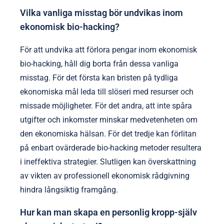
både ekonomiska framsteg och känslomässiga
reaktioner, vilket främjar en djupare förståelse för
pengahantering. Slutligen, delta i regelbundna
medvetenhetsövningar för att upprätthålla ett
balanserat perspektiv på ekonomiska utmaningar
och framgångar.
Vilka vanliga misstag bör undvikas inom
ekonomisk bio-hacking?
För att undvika att förlora pengar inom ekonomisk
bio-hacking, håll dig borta från dessa vanliga
misstag. För det första kan bristen på tydliga
ekonomiska mål leda till slöseri med resurser och
missade möjligheter. För det andra, att inte spåra
utgifter och inkomster minskar medvetenheten om
den ekonomiska hälsan. För det tredje kan förlitan