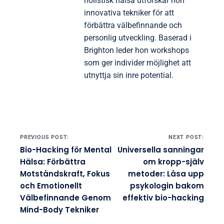
holistisk hälsa utforskar hon
innovativa tekniker för att
förbättra välbefinnande och
personlig utveckling. Baserad i
Brighton leder hon workshops
som ger individer möjlighet att
utnyttja sin inre potential.
Post navigation
PREVIOUS POST:
NEXT POST:
Bio-Hacking för Mental
Universella sanningar
Hälsa: Förbättra
om kropp-själv
Motståndskraft, Fokus
metoder: Låsa upp
och Emotionellt
psykologin bakom
Välbefinnande Genom
effektiv bio-hacking
Mind-Body Tekniker