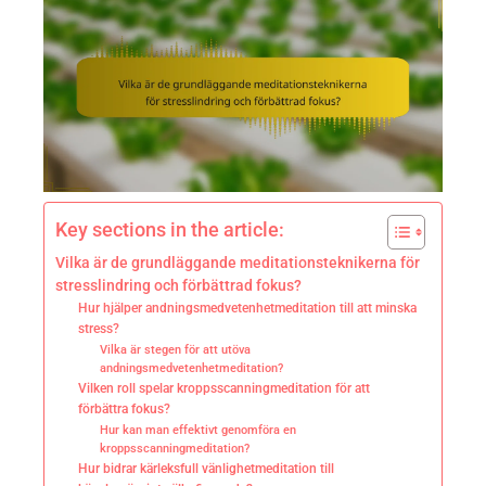
Key sections in the article:
Vilka är de grundläggande meditationsteknikerna för
stresslindring och förbättrad fokus?
Hur hjälper andningsmedvetenhetmeditation till att minska
stress?
Vilka är stegen för att utöva
andningsmedvetenhetmeditation?
Vilken roll spelar kroppsscanningmeditation för att
förbättra fokus?
Hur kan man effektivt genomföra en
kroppsscanningmeditation?
Hur bidrar kärleksfull vänlighetmeditation till