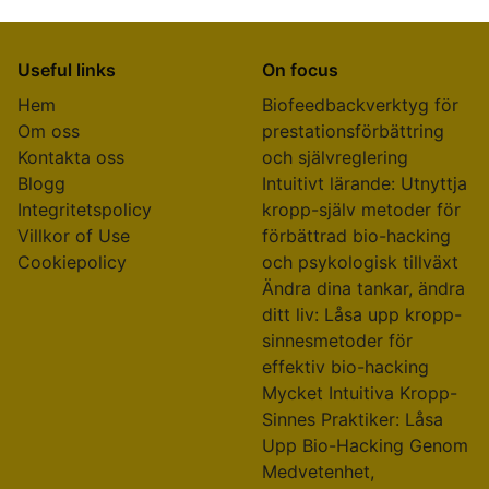
Useful links
On focus
Hem
Biofeedbackverktyg för
Om oss
prestationsförbättring
Kontakta oss
och självreglering
Blogg
Intuitivt lärande: Utnyttja
Integritetspolicy
kropp-själv metoder för
Villkor of Use
förbättrad bio-hacking
Cookiepolicy
och psykologisk tillväxt
Ändra dina tankar, ändra
ditt liv: Låsa upp kropp-
sinnesmetoder för
effektiv bio-hacking
Mycket Intuitiva Kropp-
Sinnes Praktiker: Låsa
Upp Bio-Hacking Genom
Medvetenhet,