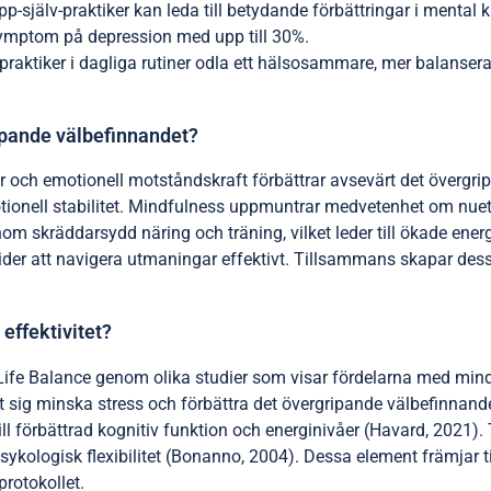
-själv-praktiker kan leda till betydande förbättringar i mental kl
symptom på depression med upp till 30%.
tiker i dagliga rutiner odla ett hälsosammare, mer balanserat liv
ripande välbefinnandet?
er och emotionell motståndskraft förbättrar avsevärt det övergri
tionell stabilitet. Mindfulness uppmuntrar medvetenhet om nuet,
om skräddarsydd näring och träning, vilket leder till ökade ene
ndivider att navigera utmaningar effektivt. Tillsammans skapar de
effektivitet?
r Life Balance genom olika studier som visar fördelarna med mind
 sig minska stress och förbättra det övergripande välbefinnande
l förbättrad kognitiv funktion och energinivåer (Havard, 2021).
 psykologisk flexibilitet (Bonanno, 2004). Dessa element främjar
protokollet.