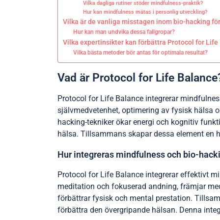
Vilka dagliga rutiner stöder mindfulness-praktik?
Hur kan mindfulness mätas i personlig utveckling?
Vilka är de vanliga misstagen inom bio-hacking fö
Hur kan man undvika dessa fallgropar?
Vilka expertinsikter kan förbättra Protocol for Lif
Vilka bästa metoder bör antas för optimala resultat?
Vad är Protocol for Life Balance
Protocol for Life Balance integrerar mindfulne
självmedvetenhet, optimering av fysisk hälsa o
hacking-tekniker ökar energi och kognitiv funk
hälsa. Tillsammans skapar dessa element en hol
Hur integreras mindfulness och bio-hack
Protocol for Life Balance integrerar effektivt 
meditation och fokuserad andning, främjar medv
förbättrar fysisk och mental prestation. Tillsam
förbättra den övergripande hälsan. Denna integr