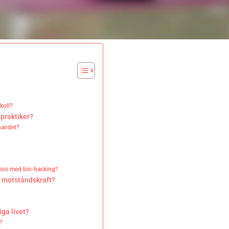
koll?
-praktiker?
nnandet?
ness med bio-hacking?
l motståndskraft?
iga livet?
s?