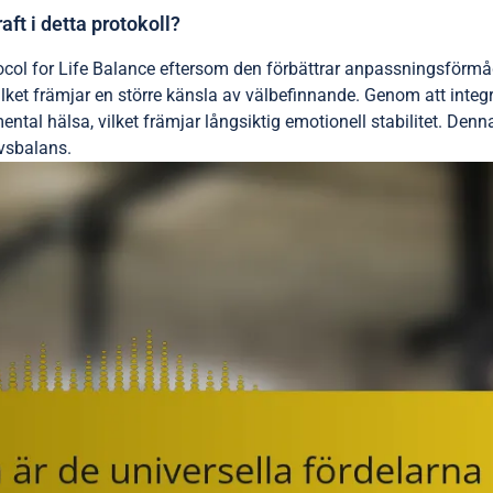
ft i detta protokoll?
col for Life Balance eftersom den förbättrar anpassningsförmåg
 vilket främjar en större känsla av välbefinnande. Genom att inte
tal hälsa, vilket främjar långsiktig emotionell stabilitet. Denna s
ivsbalans.