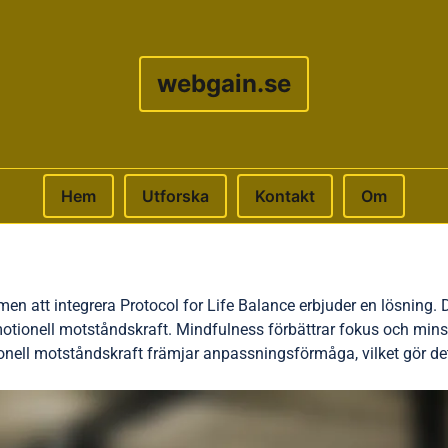
webgain.se
Hem
Utforska
Kontakt
Om
 men att integrera Protocol for Life Balance erbjuder en lösning
emotionell motståndskraft. Mindfulness förbättrar fokus och min
onell motståndskraft främjar anpassningsförmåga, vilket gör det m