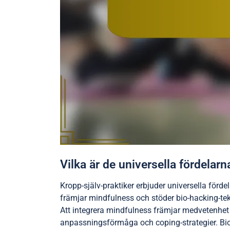
Vilka är de universella fördelar
Kropp-själv-praktiker erbjuder universella förd
främjar mindfulness och stöder bio-hacking-tekn
Att integrera mindfulness främjar medvetenhet
anpassningsförmåga och coping-strategier. Bio-