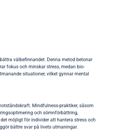
örbättra välbefinnandet. Denna metod betonar
trar fokus och minskar stress, medan bio-
tmanande situationer, vilket gynnar mental
l motståndskraft. Mindfulness-praktiker, såsom
äringsoptimering och sömnförbättring,
et möjligt för individer att hantera stress och
ggör bättre svar på livets utmaningar.