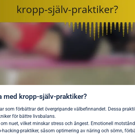
na med kropp-själv-praktiker?
elar som förbättrar det övergripande välbefinnandet. Dessa prakti
iker för bättre livsbalans.
 om nuet, vilket minskar stress och ångest. Emotionell motstå
hacking-praktiker, såsom optimering av näring och sömn, förbätt