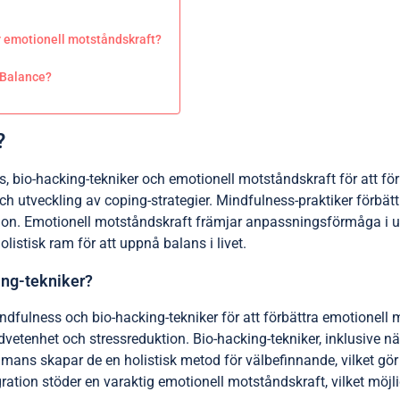
r emotionell motståndskraft?
e Balance?
?
ss, bio-hacking-tekniker och emotionell motståndskraft för att f
ch utveckling av coping-strategier. Mindfulness-praktiker förbät
tion. Emotionell motståndskraft främjar anpassningsförmåga i u
istisk ram för att uppnå balans i livet.
ing-tekniker?
mindfulness och bio-hacking-tekniker för att förbättra emotionel
etenhet och stressreduktion. Bio-hacking-tekniker, inklusive n
mans skapar de en holistisk metod för välbefinnande, vilket gör d
ation stöder en varaktig emotionell motståndskraft, vilket möjli