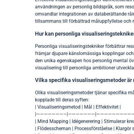
användningen av personlig bildspråk, som reso
omvandlar integrationen av databerättande råinf
tillsammans till förbättrad måluppfyllelse och
Hur kan personliga visualiseringstekniker
Personliga visualiseringstekniker förbättrar re
främjar djupare känslomässiga kopplingar och ök
den unika egenskapen hos personlig mental övn
visualisering till personliga ambitioner utveckl
Vilka specifika visualiseringsmetoder är 
Olika visualiseringsmetoder tjänar specifika må
kopplade till deras syften:
| Visualiseringsmetod | Mål | Effektivitet |
|———————–|———————|—————————
| Mind Mapping | Idégenerering | Stimulerar krea
| Flödesscheman | Processförståelse | Klargör 