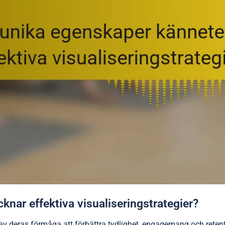
knar effektiva visualiseringstrategier?
 av deras förmåga att förbättra tydlighet, engagemang och reten