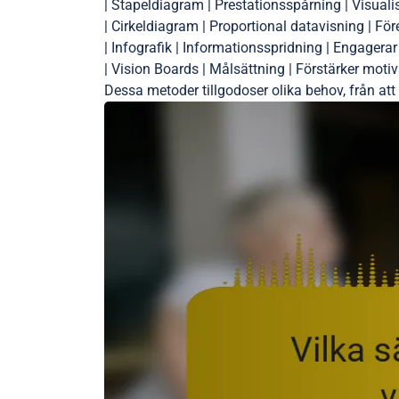
| Stapeldiagram | Prestationsspårning | Visualis
| Cirkeldiagram | Proportional datavisning | Före
| Infografik | Informationsspridning | Engagera
| Vision Boards | Målsättning | Förstärker moti
Dessa metoder tillgodoser olika behov, från att 