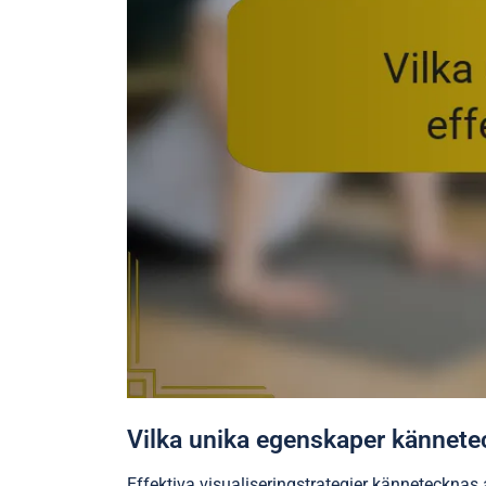
Vilka unika egenskaper kännetec
Effektiva visualiseringstrategier kännetecknas