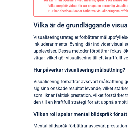
Hur kan man optimera visualiseringspraxis för bättre res
Vilka steg bör vidtas för att skapa en personlig visualis
Hur kan feedbackloopar förbättra visualiseringens effekt
Vilka är de grundläggande visua
Visualiseringstrategier förbättrar måluppfyllel
inkluderar mental övning, där individer visualis
upplevelser. Dessa metoder förbättrar fokus, ök
vägar, vilket gör visualisering till ett kraftfullt
Hur påverkar visualisering målsättning?
Visualisering förbättrar avsevärt målsättning g
sig sina önskade resultat levande, vilket stär
som liknar faktisk prestation, vilket förstärker 
den till en kraftfull strategi för att uppnå ambit
Vilken roll spelar mental bildspråk för att
Mental bildspråk förbättrar avsevärt prestation 