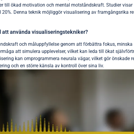
eder till ökad motivation och mental motståndskraft. Studier visa
ll 20%. Denna teknik möjliggör visualisering av framgångsrika re
d att använda visualiseringstekniker?
tåndskraft och måluppfyllelse genom att förbättra fokus, minsk
åga att simulera upplevelser, vilket kan leda till ökat självför
isering kan omprogrammera neurala vägar, vilket gör önskade re
ing och en större känsla av kontroll över sina liv.