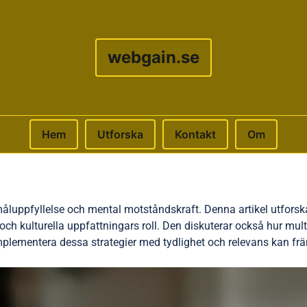
webgain.se
Hem
Utforska
Kontakt
Om
 måluppfyllelse och mental motståndskraft. Denna artikel utfors
 och kulturella uppfattningars roll. Den diskuterar också hur mul
plementera dessa strategier med tydlighet och relevans kan främ