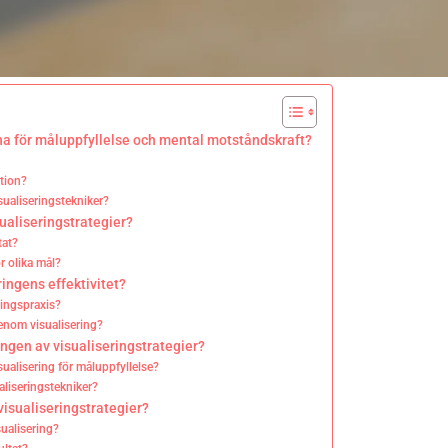
na för måluppfyllelse och mental motståndskraft?
ation?
sualiseringstekniker?
ualiseringstrategier?
tat?
r olika mål?
ringens effektivitet?
ringspraxis?
genom visualisering?
ngen av visualiseringstrategier?
isualisering för måluppfyllelse?
aliseringstekniker?
visualiseringstrategier?
ualisering?