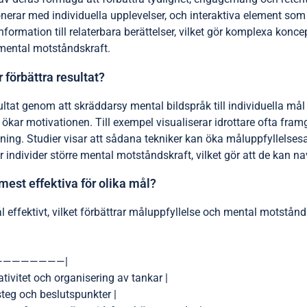
nerar med individuella upplevelser, och interaktiva element so
ormation till relaterbara berättelser, vilket gör komplexa konce
 mental motståndskraft.
 förbättra resultat?
sultat genom att skräddarsy mental bildspråk till individuella må
ar motivationen. Till exempel visualiserar idrottare ofta framgån
ing. Studier visar att sådana tekniker kan öka måluppfyllelses
ar individer större mental motståndskraft, vilket gör att de kan n
mest effektiva för olika mål?
l effektivt, vilket förbättrar måluppfyllelse och mental motstånd
————————|
tivitet och organisering av tankar |
steg och beslutspunkter |