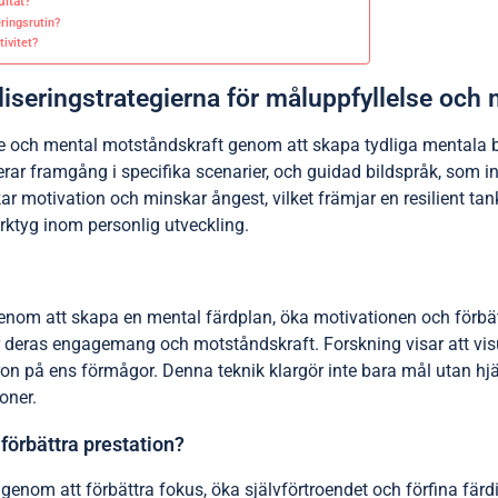
ultat?
eringsrutin?
ivitet?
liseringstrategierna för måluppfyllelse och
se och mental motståndskraft genom att skapa tydliga mentala bi
erar framgång i specifika scenarier, och guidad bildspråk, som in
ar motivation och minskar ångest, vilket främjar en resilient ta
 verktyg inom personlig utveckling.
enom att skapa en mental färdplan, öka motivationen och förbättr
ker deras engagemang och motståndskraft. Forskning visar att vi
tron på ens förmågor. Denna teknik klargör inte bara mål utan hjäl
ioner.
 förbättra prestation?
genom att förbättra fokus, öka självförtroendet och förfina färdi