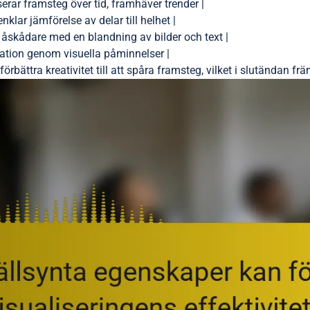
erar framsteg över tid, framhäver trender |
nklar jämförelse av delar till helhet |
r åskådare med en blandning av bilder och text |
vation genom visuella påminnelser |
förbättra kreativitet till att spåra framsteg, vilket i slutändan f