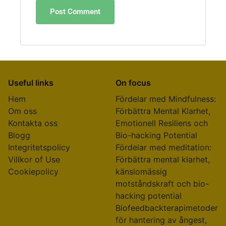
Useful links
On focus
Hem
Fördelar med Mindfulness:
Om oss
Förbättra Mental Klarhet,
Kontakta oss
Emotionell Resiliens och
Blogg
Bio-hacking Potential
Integritetspolicy
Fördelar med meditation:
Villkor of Use
Förbättra mental klarhet,
Cookiepolicy
känslomässig
motståndskraft och bio-
hacking potential
Biofeedbackterapimetoder
för hantering av ångest,