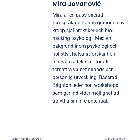
Mira Jovanović
Mira är en passionerad
förespråkare för integrationen av
kropp-själ-praktiker och bio-
hacking psykologi. Med en
bakgrund inom psykologi och
holistisk hälsa utforskar hon
innovativa tekniker för att
förbättra välbefinnande och
personlig utveckling. Baserad i
Brighton leder hon workshops
som ger individer möjlighet att
utnyttja sin inre potential.
Post navigation
PREVIOUS POST:
NEXT POST: