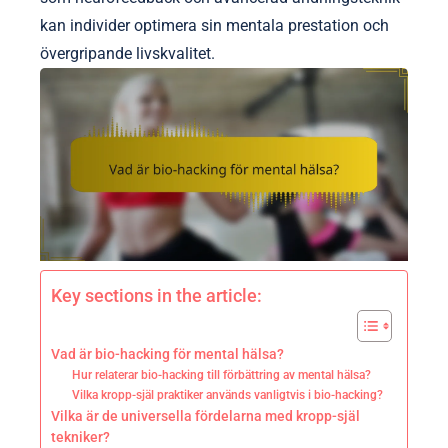
kan individer optimera sin mentala prestation och
övergripande livskvalitet.
Key sections in the article:
Vad är bio-hacking för mental hälsa?
Hur relaterar bio-hacking till förbättring av mental hälsa?
Vilka kropp-själ praktiker används vanligtvis i bio-hacking?
Vilka är de universella fördelarna med kropp-själ
tekniker?