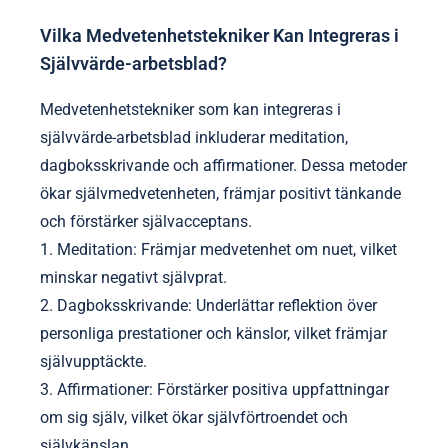
Vilka Medvetenhetstekniker Kan Integreras i
Självvärde-arbetsblad?
Medvetenhetstekniker som kan integreras i
självvärde-arbetsblad inkluderar meditation,
dagboksskrivande och affirmationer. Dessa metoder
ökar självmedvetenheten, främjar positivt tänkande
och förstärker självacceptans.
1. Meditation: Främjar medvetenhet om nuet, vilket
minskar negativt självprat.
2. Dagboksskrivande: Underlättar reflektion över
personliga prestationer och känslor, vilket främjar
självupptäckte.
3. Affirmationer: Förstärker positiva uppfattningar
om sig själv, vilket ökar självförtroendet och
självkänslan.