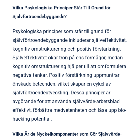
Vilka Psykologiska Principer Står Till Grund för
Självförtroendebyggande?
Psykologiska principer som står till grund för
självförtroendebyggande inkluderar själveffektivitet,
kognitiv omstrukturering och positiv förstärkning.
Själveffektivitet ökar tron på ens förmågor, medan
kognitiv omstrukturering hjälper till att omformulera
negativa tankar. Positiv förstärkning uppmuntrar
önskade beteenden, vilket skapar en cykel av
självförtroendeutveckling. Dessa principer är
avgörande för att använda självvärde-arbetsblad
effektivt, förbättra medvetenheten och låsa upp bio-
hacking potential.
Vilka Är de Nyckelkomponenter som Gör Självvärde-