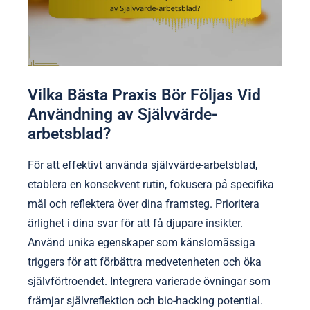
Vilka Bästa Praxis Bör Följas Vid
Användning av Självvärde-
arbetsblad?
För att effektivt använda självvärde-arbetsblad,
etablera en konsekvent rutin, fokusera på specifika
mål och reflektera över dina framsteg. Prioritera
ärlighet i dina svar för att få djupare insikter.
Använd unika egenskaper som känslomässiga
triggers för att förbättra medvetenheten och öka
självförtroendet. Integrera varierade övningar som
främjar självreflektion och bio-hacking potential.