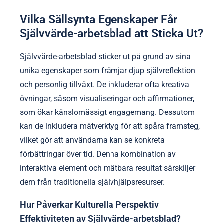
Vilka Sällsynta Egenskaper Får
Självvärde-arbetsblad att Sticka Ut?
Självvärde-arbetsblad sticker ut på grund av sina
unika egenskaper som främjar djup självreflektion
och personlig tillväxt. De inkluderar ofta kreativa
övningar, såsom visualiseringar och affirmationer,
som ökar känslomässigt engagemang. Dessutom
kan de inkludera mätverktyg för att spåra framsteg,
vilket gör att användarna kan se konkreta
förbättringar över tid. Denna kombination av
interaktiva element och mätbara resultat särskiljer
dem från traditionella självhjälpsresurser.
Hur Påverkar Kulturella Perspektiv
Effektiviteten av Självvärde-arbetsblad?