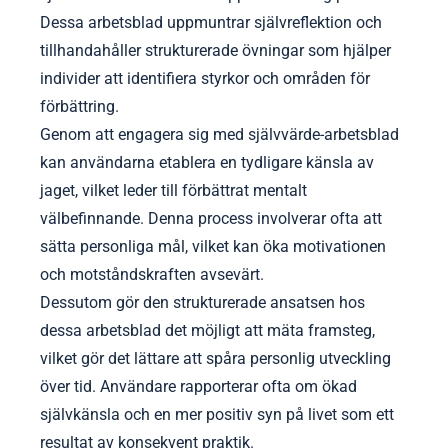
Dessa arbetsblad uppmuntrar självreflektion och
tillhandahåller strukturerade övningar som hjälper
individer att identifiera styrkor och områden för
förbättring.
Genom att engagera sig med självvärde-arbetsblad
kan användarna etablera en tydligare känsla av
jaget, vilket leder till förbättrat mentalt
välbefinnande. Denna process involverar ofta att
sätta personliga mål, vilket kan öka motivationen
och motståndskraften avsevärt.
Dessutom gör den strukturerade ansatsen hos
dessa arbetsblad det möjligt att mäta framsteg,
vilket gör det lättare att spåra personlig utveckling
över tid. Användare rapporterar ofta om ökad
självkänsla och en mer positiv syn på livet som ett
resultat av konsekvent praktik.