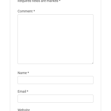
Required fields are marked
*
Comment
*
Name
*
Email
*
Website