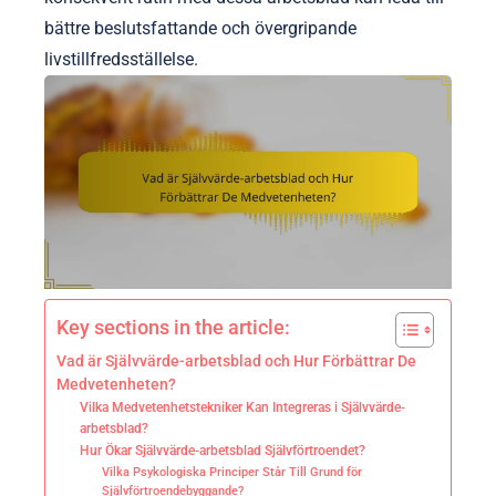
bättre beslutsfattande och övergripande
livstillfredsställelse.
Key sections in the article:
Vad är Självvärde-arbetsblad och Hur Förbättrar De
Medvetenheten?
Vilka Medvetenhetstekniker Kan Integreras i Självvärde-
arbetsblad?
Hur Ökar Självvärde-arbetsblad Självförtroendet?
Vilka Psykologiska Principer Står Till Grund för
Självförtroendebyggande?