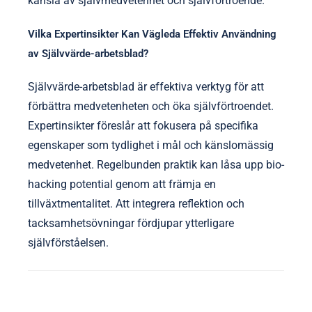
känsla av självmedvetenhet och självförtroende.
Vilka Expertinsikter Kan Vägleda Effektiv Användning
av Självvärde-arbetsblad?
Självvärde-arbetsblad är effektiva verktyg för att
förbättra medvetenheten och öka självförtroendet.
Expertinsikter föreslår att fokusera på specifika
egenskaper som tydlighet i mål och känslomässig
medvetenhet. Regelbunden praktik kan låsa upp bio-
hacking potential genom att främja en
tillväxtmentalitet. Att integrera reflektion och
tacksamhetsövningar fördjupar ytterligare
självförståelsen.