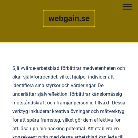
webgain.se
Skip to content
Självvärde-arbetsblad förbättrar medvetenheten och
ökar självförtroendet, vilket hjälper individer att
identifiera sina styrkor och värderingar. De
underlättar självreflektion, förbättrar känslomässig
motståndskraft och främjar personlig tillväxt. Dessa
verktyg inkluderar kreativa övningar och mätverktyg
för att spåra framsteg, vilket gör dem effektiva för
att låsa upp bio-hacking potential. Att etablera en
konsekvent rutin med dessa arbetsblad kan leda till