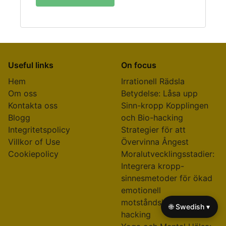
Useful links
On focus
Hem
Irrationell Rädsla
Om oss
Betydelse: Låsa upp
Kontakta oss
Sinn-kropp Kopplingen
Blogg
och Bio-hacking
Integritetspolicy
Strategier för att
Villkor of Use
Övervinna Ångest
Cookiepolicy
Moralutvecklingsstadier:
Integrera kropp-
sinnesmetoder för ökad
emotionell
motståndskraft och bio-
🌐 Swedish ▾
hacking