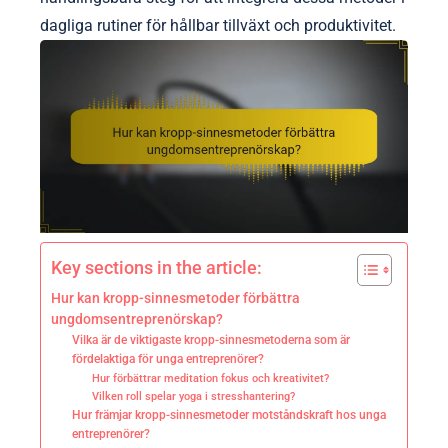
dagliga rutiner för hållbar tillväxt och produktivitet.
Key sections in the article:
Hur kan kropp-sinnesmetoder förbättra
ungdomsentreprenörskap?
Vilka är de viktigaste kropp-sinnesmetoderna som är
fördelaktiga för unga entreprenörer?
Hur förbättrar meditation fokus och kreativitet?
Vilken roll spelar yoga i stresshantering?
Hur främjar kropp-sinnesmetoder motståndskraft hos unga
entreprenörer?