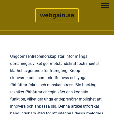
webgain.se
Skip to content
Ungdomsentreprenörskap står inför många
utmaningar, vilket gör motståndskraft och mental
klarhet avgörande för framgång. Kropp-
sinnesmetoder som mindfulness och yoga
förbättrar fokus och minskar stress. Bio-hacking-
tekniker förbättrar energinivåer och kognitiv
funktion, vilket ger unga entreprenörer möjlighet att
innovera och anpassa sig. Denna artikel utforskar
handlingsbara steg för att integrera dessa metoder i