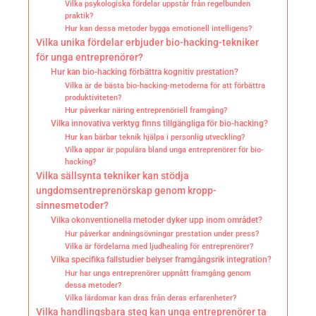
Vilka psykologiska fördelar uppstår från regelbunden
praktik?
Hur kan dessa metoder bygga emotionell intelligens?
Vilka unika fördelar erbjuder bio-hacking-tekniker
för unga entreprenörer?
Hur kan bio-hacking förbättra kognitiv prestation?
Vilka är de bästa bio-hacking-metoderna för att förbättra
produktiviteten?
Hur påverkar näring entreprenöriell framgång?
Vilka innovativa verktyg finns tillgängliga för bio-hacking?
Hur kan bärbar teknik hjälpa i personlig utveckling?
Vilka appar är populära bland unga entreprenörer för bio-
hacking?
Vilka sällsynta tekniker kan stödja
ungdomsentreprenörskap genom kropp-
sinnesmetoder?
Vilka okonventionella metoder dyker upp inom området?
Hur påverkar andningsövningar prestation under press?
Vilka är fördelarna med ljudhealing för entreprenörer?
Vilka specifika fallstudier belyser framgångsrik integration?
Hur har unga entreprenörer uppnått framgång genom
dessa metoder?
Vilka lärdomar kan dras från deras erfarenheter?
Vilka handlingsbara steg kan unga entreprenörer ta