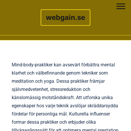
webgain.se
Skip to content
Mind-body-praktiker kan avsevärt förbättra mental
klarhet och välbefinnande genom tekniker som
meditation och yoga. Dessa praktiker främjar
självmedvetenhet, stressreduktion och
känslomässig motståndskraft. Att utforska unika
egenskaper hos varje teknik avslöjar skräddarsydda
fördelar för personliga mål. Kulturella influenser
formar dessa praktiker och erbjuder olika
tillvägagångssätt för att optimera mental prestation