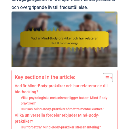
och övergripande livstillfredsställelse.
Key sections in the article:
Vad är Mind-Body-praktiker och hur relaterar de till
bio-hacking?
Vilka psykologiska mekanismer ligger bakom Mind-Body-
praktiker?
Hur kan Mind-Body-praktiker förbättra mental klarhet?
Vilka universella fördelar erbjuder Mind-Body-
praktiker?
Hur förbättrar Mind-Body-praktiker stresshantering?