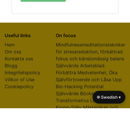
Useful links
On focus
Hem
Mindfulnessmeditationstekniker
Om oss
för stressreduktion, förbättrad
Kontakta oss
fokus och känslomässig balans
Blogg
Självvärde Arbetsblad:
Integritetspolicy
Förbättra Medvetenhet, Öka
Villkor of Use
Självförtroende och Låsa Upp
Cookiepolicy
Bio-Hacking Potential
Självvärde Böcker:
🌐 Swedish ▾
Transformativa Läsningar för
Kropp-Själv Mästerskap och
Bio-Hacking Framgång
Mobila affärsidéer för kropp-
själ-praktiker: Lås upp