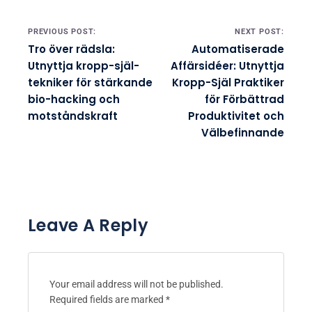
Post navigation
PREVIOUS POST:
NEXT POST:
Tro över rädsla:
Automatiserade
Utnyttja kropp-själ-
Affärsidéer: Utnyttja
tekniker för stärkande
Kropp-Själ Praktiker
bio-hacking och
för Förbättrad
motståndskraft
Produktivitet och
Välbefinnande
Leave A Reply
Your email address will not be published.
Required fields are marked
*