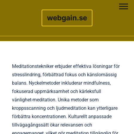
webgain.se
Skip to content
Meditationstekniker erbjuder effektiva lösningar för
stresslindring, förbättrad fokus och känslomässig
balans. Nyckelmetoder inkluderar mindfulness,
fokuserad uppmärksamhet och kärleksfull
vänlighet-meditation. Unika metoder som
kroppsscanning och ljudmeditation kan ytterligare
förbättra koncentrationen. Kulturellt anpassade
tillvägagångssätt ökar relevansen och
engagemanget, vilket gör meditation tillgänglig för