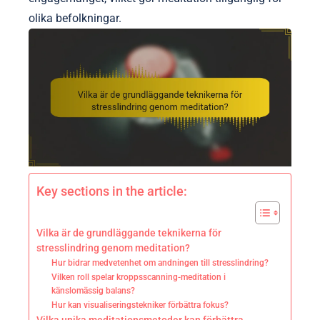
olika befolkningar.
Key sections in the article:
Vilka är de grundläggande teknikerna för
stresslindring genom meditation?
Hur bidrar medvetenhet om andningen till stresslindring?
Vilken roll spelar kroppsscanning-meditation i
känslomässig balans?
Hur kan visualiseringstekniker förbättra fokus?