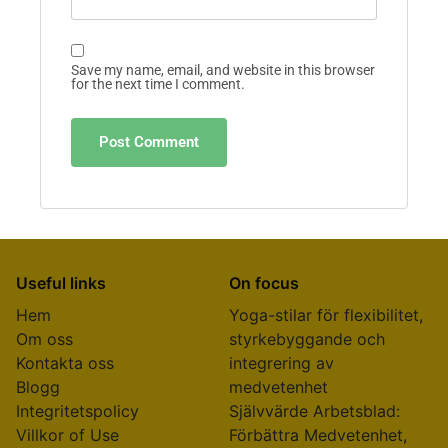
Save my name, email, and website in this browser
for the next time I comment.
Useful links
On focus
Hem
Yoga-stilar för flexibilitet,
Om oss
styrkebyggande och
Kontakta oss
integrering av
Blogg
medvetenhet
Integritetspolicy
Självvärde Arbetsblad:
Villkor of Use
Förbättra Medvetenhet,