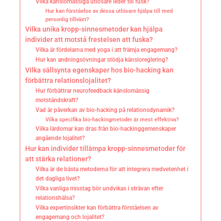
Vilka känslomässiga utlösare leder till fusk?
Hur kan förståelse av dessa utlösare hjälpa till med
personlig tillväxt?
Vilka unika kropp-sinnesmetoder kan hjälpa
individer att motstå frestelsen att fuska?
Vilka är fördelarna med yoga i att främja engagemang?
Hur kan andningsövningar stödja känsloreglering?
Vilka sällsynta egenskaper hos bio-hacking kan
förbättra relationslojalitet?
Hur förbättrar neurofeedback känslomässig
motståndskraft?
Vad är påverkan av bio-hacking på relationsdynamik?
Vilka specifika bio-hackingmetoder är mest effektiva?
Vilka lärdomar kan dras från bio-hackinggemenskaper
angående lojalitet?
Hur kan individer tillämpa kropp-sinnesmetoder för
att stärka relationer?
Vilka är de bästa metoderna för att integrera medvetenhet i
det dagliga livet?
Vilka vanliga misstag bör undvikas i strävan efter
relationshälsa?
Vilka expertinsikter kan förbättra förståelsen av
engagemang och lojalitet?