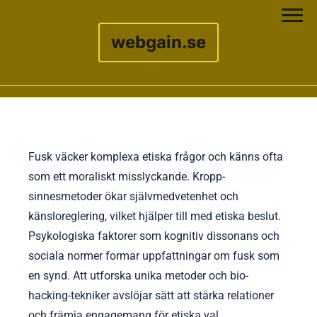
webgain.se
Skip to content
Fusk väcker komplexa etiska frågor och känns ofta
som ett moraliskt misslyckande. Kropp-
sinnesmetoder ökar självmedvetenhet och
känsloreglering, vilket hjälper till med etiska beslut.
Psykologiska faktorer som kognitiv dissonans och
sociala normer formar uppfattningar om fusk som
en synd. Att utforska unika metoder och bio-
hacking-tekniker avslöjar sätt att stärka relationer
och främja engagemang för etiska val.